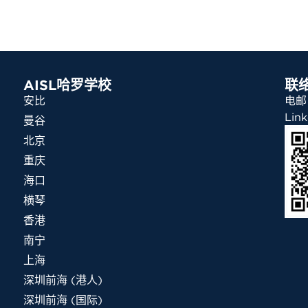
AISL哈罗学校
联
安比
电邮：
Link
曼谷
北京
重庆
海口
横琴
香港
南宁
上海
深圳前海 (港人)
深圳前海 (国际)