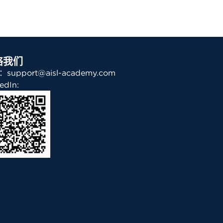
络我们
support@aisl-academy.com
edIn: